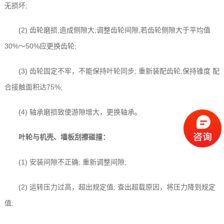
无损坏;
(2) 齿轮磨损,造成侧隙大;调整齿轮间隙,若齿轮侧隙大于平均值
30%～50%应更换齿轮;
(3) 齿轮固定不牢，不能保持叶轮同步; 重新装配齿轮,保持锥度 配
合接触面积达75%;
(4) 轴承磨损致使游隙增大，更换轴承。
叶轮与机壳、墙板刮擦碰撞：
(1) 安装间隙不正确; 重新调整间隙;
(2) 运转压力过高，超出规定值; 查出超载原因，将压力降到规定
值;