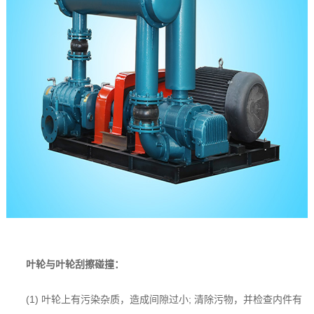
叶轮与叶轮刮擦碰撞：
(1) 叶轮上有污染杂质，造成间隙过小; 清除污物，并检查内件有